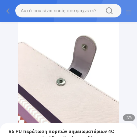
2
/
6
B5 PU περάτωση πορπών σημειωματάριων 4C