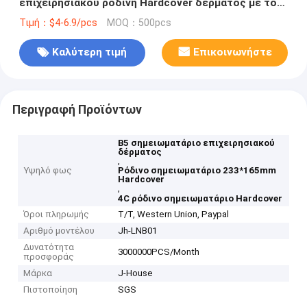
επιχειρησιακού ρόδινη Hardcover δέρματος με τον
τηλεφωνικό κάτοχο σημειωματάριων
Τιμή：$4-6.9/pcs
MOQ：500pcs
Καλύτερη τιμή
Επικοινωνήστε
Περιγραφή Προϊόντων
B5 σημειωματάριο επιχειρησιακού
δέρματος
,
Υψηλό φως
Ρόδινο σημειωματάριο 233*165mm
Hardcover
,
4C ρόδινο σημειωματάριο Hardcover
Όροι πληρωμής
T/T, Western Union, Paypal
Αριθμό μοντέλου
Jh-LNB01
Δυνατότητα
3000000PCS/Month
προσφοράς
Μάρκα
J-House
Πιστοποίηση
SGS