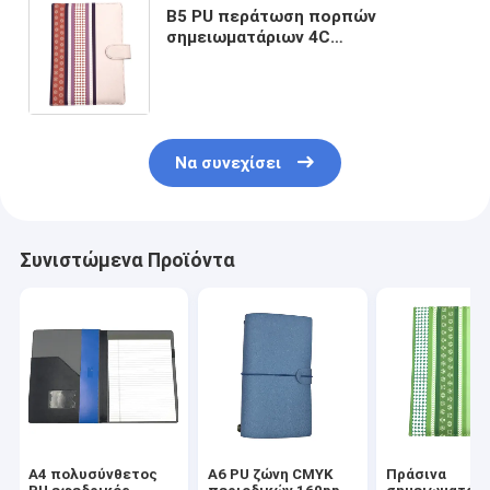
B5 PU περάτωση πορπών
σημειωματάριων 4C
επιχειρησιακού ρόδινη Hardcover
δέρματος με τον τηλεφωνικό
κάτοχο σημειωματάριων
Να συνεχίσει
Συνιστώμενα Προϊόντα
A4 πολυσύνθετος
A6 PU ζώνη CMYK
Πράσινα