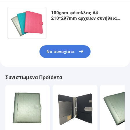
100gsm φάκελλος A4
210*297mm αρχείων συνήθειας
συνδέσμων δαχτυλιδιών
δέρματος γραφείων
Να συνεχίσει
Συνιστώμενα Προϊόντα