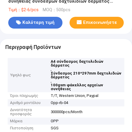
συνήθειας συνδέσμων δαχτυλιδιών δέρματος
γραφείων
Τιμή：$2-6/pcs
MOQ：500pcs
Καλύτερη τιμή
Επικοινωνήστε
Περιγραφή Προϊόντων
A4 σύνδεσμος δαχτυλιδιών
δέρματος
,
Σύνδεσμος 210*297mm δαχτυλιδιών
Υψηλό φως
δέρματος
,
100gsm φάκελλος αρχείων
συνήθειας
Όροι πληρωμής
T/T, Western Union, Paypal
Αριθμό μοντέλου
Opp-rb-04
Δυνατότητα
300000pcs/Month
προσφοράς
Μάρκα
OPP
Πιστοποίηση
SGS