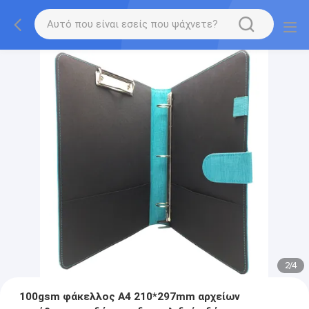
2
/
4
100gsm φάκελλος A4 210*297mm αρχείων