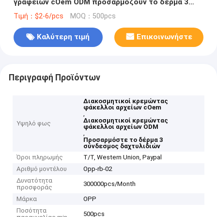
γραφείων cOem ODM προσαρμόζουν το δέρμα 3
σύνδεσμος δαχτυλιδιών
Τιμή：$2-6/pcs
MOQ：500pcs
Καλύτερη τιμή
Επικοινωνήστε
Περιγραφή Προϊόντων
Διακοσμητικοί κρεμώντας
φάκελλοι αρχείων cOem
,
Διακοσμητικοί κρεμώντας
Υψηλό φως
φάκελλοι αρχείων ODM
,
Προσαρμόστε το δέρμα 3
σύνδεσμος δαχτυλιδιών
Όροι πληρωμής
T/T, Western Union, Paypal
Αριθμό μοντέλου
Opp-rb-02
Δυνατότητα
300000pcs/Month
προσφοράς
Μάρκα
OPP
Ποσότητα
500pcs