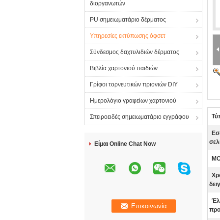
διοργανωτών
PU σημειωματάριο δέρματος
Υπηρεσίες εκτύπωσης όφσετ
Σύνδεσμος δαχτυλιδιών δέρματος
Βιβλία χαρτονιού παιδιών
Γρίφοι τορνευτικών πριονιών DIY
Ημερολόγιο γραφείων χαρτονιού
Τύ
Σπειροειδές σημειωματάριο εγγράφου
Εσ
σελ
Είμαι Online Chat Now
MO
Χρ
δει
Έλ
προ