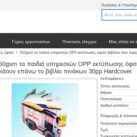
Πωλήσεις & Υποστήρι
Γύρος εργοστασίων
Ποιοτικός έλεγχος
Μας ελάτε σε 
ης όφσετ
350gsm τα παιδιά υπηρεσιών OPP εκτύπωσης όφσετ βιβλίων που τεμαχ
50gsm τα παιδιά υπηρεσιών OPP εκτύπωσης όφσετ
κάουν επάνω το βιβλίο πινάκων 30pp Hardcover
Λεπτομέρειες:
Τόπος καταγωγής:
Μάρκα:
Πιστοποίηση:
Αριθμό μοντέλου:
Πληρωμής & Αποστο
Ποσότητα παραγγελία
Τιμή:
Συσκευασία λεπτομέρε