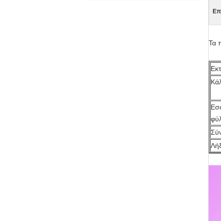
Επ
Τα 
Εκ
Κά
Εσ
φύ
Σύ
Λή