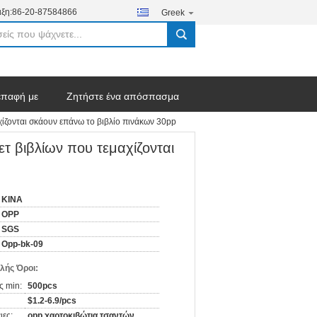
ξη:
86-20-87584866
Greek
search
επαφή με
Ζητήστε ένα απόσπασμα
ίζονται σκάουν επάνω το βιβλίο πινάκων 30pp
 βιβλίων που τεμαχίζονται
ΚΙΝΑ
OPP
SGS
Opp-bk-09
λής Όροι:
ς min:
500pcs
$1.2-6.9/pcs
ιες:
opp χαρτοκιβώτια τσαντών