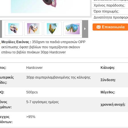
Χρόνος παράδοσης:
Όροι πληρωμής:
Δυνατότητα προσφορ
Επικοινωνία
Μεγάλες Εικόνας :
350gsm τα παιδιά υπηρεσιών OPP
εκτύπωσης όφσετ βιβλίων που τεμαχίζονται σκάουν
επάνω το βιβλίο πινάκων 30pp Hardcover
πος:
Hardcover
Κάλυψη:
ωτερικές
30pp συμπεριλαμβανομένης της κάλυψης
Σύνδεση:
ίδες:
Q:
500pcs
Μέγεθος:
όνος
5-7 εργάσιμες ημέρες
χρονική ανοχή:
γμάτων:
εγχος
>95%
ϊόντων: