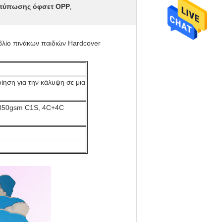
κτύπωσης όφσετ OPP
,
βλίο πινάκων παιδιών Hardcover
ηση για την κάλυψη σε μια
 350gsm C1S, 4C+4C