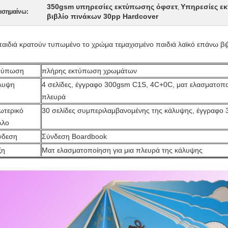
350gsm υπηρεσίες εκτύπωσης όφσετ
Υπηρεσίες ε
,
ισημαίνω:
βιβλίο πινάκων 30pp Hardcover
παιδιά κρατούν τυπωμένο το χρώμα τεμαχισμένο παιδιά λαϊκό επάνω βι
τύπωση
πλήρης εκτύπωση χρωμάτων
λυψη
4 σελίδες, έγγραφο 300gsm C1S, 4C+0C, ματ ελασματοποί
πλευρά
ωτερικό
30 σελίδες συμπεριλαμβανομένης της κάλυψης, έγγραφο
λλο
νδεση
Σύνδεση Boardbook
ξη
Ματ ελασματοποίηση για μια πλευρά της κάλυψης