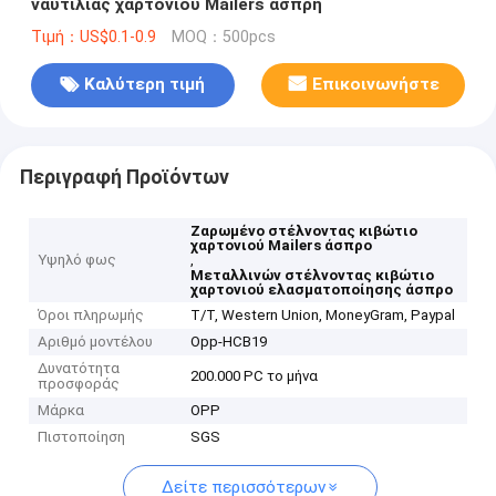
ναυτιλίας χαρτονιού Mailers άσπρη
Τιμή：US$0.1-0.9
MOQ：500pcs
Καλύτερη τιμή
Επικοινωνήστε
Περιγραφή Προϊόντων
Ζαρωμένο στέλνοντας κιβώτιο
χαρτονιού Mailers άσπρο
Υψηλό φως
,
Μεταλλινών στέλνοντας κιβώτιο
χαρτονιού ελασματοποίησης άσπρο
Όροι πληρωμής
T/T, Western Union, MoneyGram, Paypal
Αριθμό μοντέλου
Opp-HCB19
Δυνατότητα
200.000 PC το μήνα
προσφοράς
Μάρκα
OPP
Πιστοποίηση
SGS
Δείτε περισσότερων