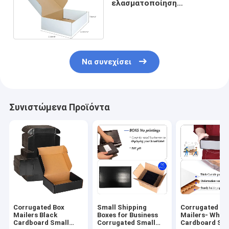
ελασματοποίηση
μεταλλινών κιβωτίων
ναυτιλίας χαρτονιού
Mailers άσπρη
Να συνεχίσει
Συνιστώμενα Προϊόντα
Corrugated Box
Small Shipping
Corrugated Bo
Mailers Black
Boxes for Business
Mailers- White
Cardboard Small
Corrugated Small
Cardboard Shi