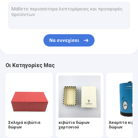
συσκευάζοντας κιβώτια χαρτονιού
Βιβλίο αρμόδιων για το σχεδιασμό διοργανωτών
PU σημειωματάριο δέρματος
Να συνεχίσει
Υπηρεσίες εκτύπωσης όφσετ
Σύνδεσμος δαχτυλιδιών δέρματος
Οι Κατηγορίες Μας
Βιβλία χαρτονιού παιδιών
Γρίφοι τορνευτικών πριονιών DIY
Ημερολόγιο γραφείων χαρτονιού
Σπειροειδές σημειωματάριο εγγράφου
Σκληρά κιβώτια
κιβώτια δώρων
Άκαμπτα κιβώ
δώρων
χαρτονιού
δώρων