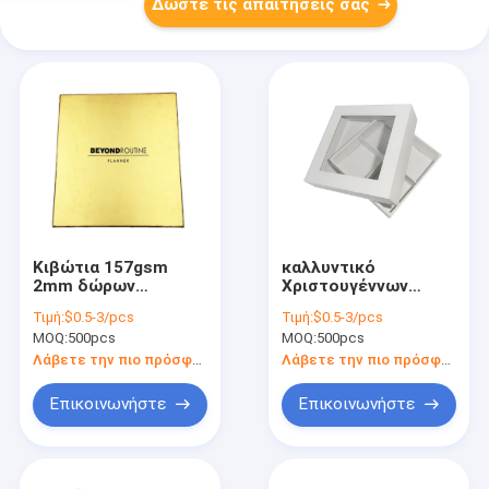
Δώστε τις απαιτήσεις σας
Κιβώτια 157gsm
καλλυντικό
2mm δώρων
Χριστουγέννων
χαρτονιού
κιβωτίων OPP
Τιμή:
$0.5-3/pcs
Τιμή:
$0.5-3/pcs
πολυτέλειας
δώρων χαρτονιού
MOQ:
500pcs
MOQ:
500pcs
άκαμπτη συσκευασία
2mm άσπρο που
Hardcover εγγράφου
συσκευάζει το μικρό
Λάβετε την πιο πρόσφατη τιμή
Λάβετε την πιο πρόσφατη τιμή
επίπεδο
Επικοινωνήστε
Επικοινωνήστε