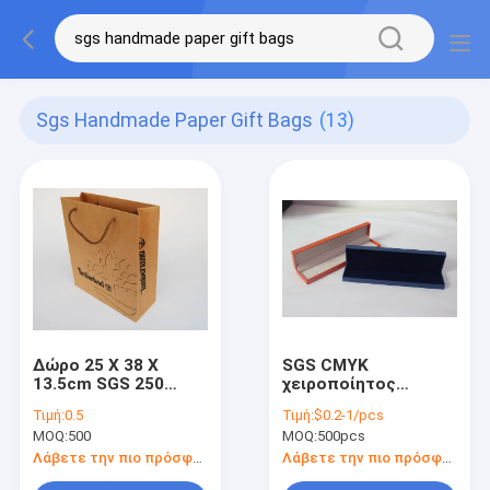
Sgs Handmade Paper Gift Bags
(13)
Δώρο 25 X 38 X
SGS CMYK
13.5cm SGS 250
χειροποίητος
χειροποίητο
στιλπνός
Τιμή:
0.5
Τιμή:
$0.2-1/pcs
μαρκαρισμένο
πολυτέλειας
MOQ:
500
MOQ:
500pcs
τσαντών εγγράφου
κιβωτίων
GSM
κοσμήματος
Λάβετε την πιο πρόσφατη τιμή
Λάβετε την πιο πρόσφατη τιμή
δέρματος δώρων