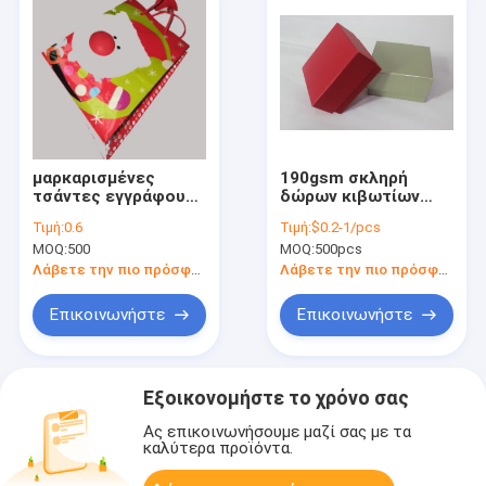
μαρκαρισμένες
190gsm σκληρή
τσάντες εγγράφου
δώρων κιβωτίων
350gsm Debossing
PMS EVA συσκευασία
Τιμή:
0.6
Τιμή:
$0.2-1/pcs
επί παραγγελία
κοσμήματος
MOQ:
500
MOQ:
500pcs
δώρο στοιχείων με
εγγράφου
τη λαβή
πολυτέλειας
Λάβετε την πιο πρόσφατη τιμή
Λάβετε την πιο πρόσφατη τιμή
χειροποίητη
Επικοινωνήστε
Επικοινωνήστε
Εξοικονομήστε το χρόνο σας
Ας επικοινωνήσουμε μαζί σας με τα
καλύτερα προϊόντα.