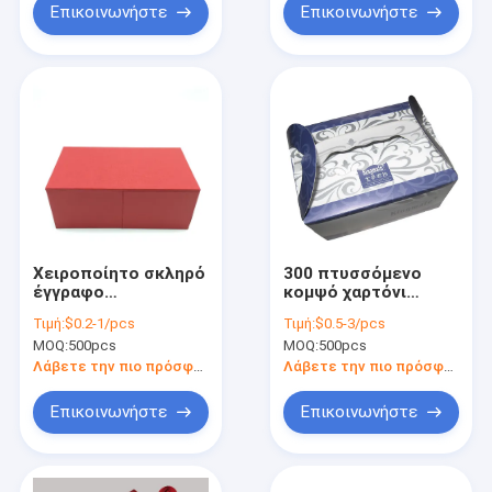
περιδεραίων
Επικοινωνήστε
Επικοινωνήστε
βελούδου
Χειροποίητο σκληρό
300 πτυσσόμενο
έγγραφο
κομψό χαρτόνι
κοσμήματος
πολυτέλειας
Τιμή:
$0.2-1/pcs
Τιμή:
$0.5-3/pcs
κιβωτίων PSD CDR
κιβωτίων δώρων
MOQ:
500pcs
MOQ:
500pcs
CMYK δώρων για τη
εγγράφου GSM
συσκευασία
μεγάλο Kraft
Λάβετε την πιο πρόσφατη τιμή
Λάβετε την πιο πρόσφατη τιμή
άκαμπτο
Επικοινωνήστε
Επικοινωνήστε