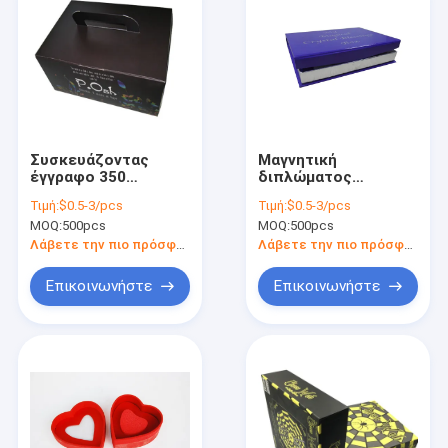
Συσκευάζοντας
Μαγνητική
έγγραφο 350
διπλώματος
γραμμάριο C1s
χαρτονιού δώρων
Τιμή:
$0.5-3/pcs
Τιμή:
$0.5-3/pcs
πολυτέλειας
μεγάλη χειροποίητη
MOQ:
500pcs
MOQ:
500pcs
κιβωτίων δώρων
συσκευασία
χαρτονιού συνήθειας
ελασματοποίησης
Λάβετε την πιο πρόσφατη τιμή
Λάβετε την πιο πρόσφατη τιμή
κιβωτίων PDF
στιλπνή
Επικοινωνήστε
Επικοινωνήστε
Σπίτι
Προϊόντα
Περίπου εμείς